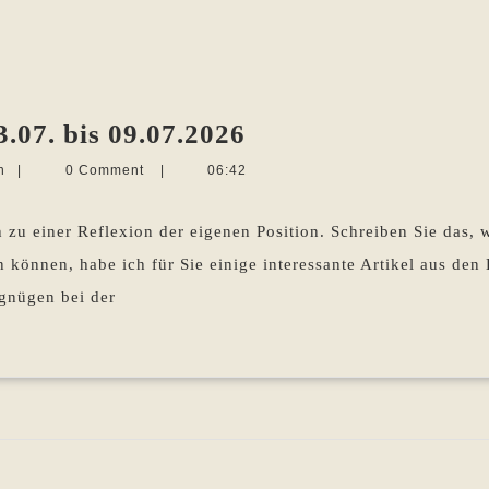
Die
.07. bis 09.07.2026
Woche
Martina
n
|
0 Comment
|
06:42
im
Sevecke-
Pohlen
Rückblick
zu einer Reflexion der eigenen Position. Schreiben Sie das, w
03.07.
n können, habe ich für Sie einige interessante Artikel aus den
bis
rgnügen bei der
09.07.2026