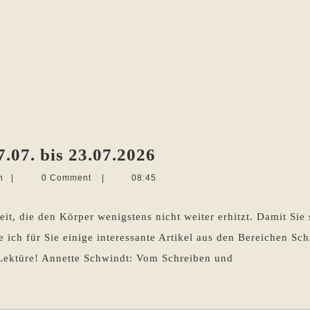
Die
.07. bis 23.07.2026
Woche
Martina
n
|
0 Comment
|
08:45
im
Sevecke-
Pohlen
Rückblick
gkeit, die den Körper wenigstens nicht weiter erhitzt. Damit Si
17.07.
 ich für Sie einige interessante Artikel aus den Bereichen Sch
bis
 Lektüre! Annette Schwindt: Vom Schreiben und
23.07.2026