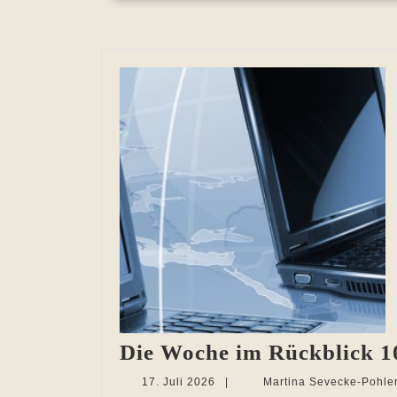
Die Woche im Rückblick 10
17.
17. Juli 2026
|
Martina Sevecke-Pohle
Juli