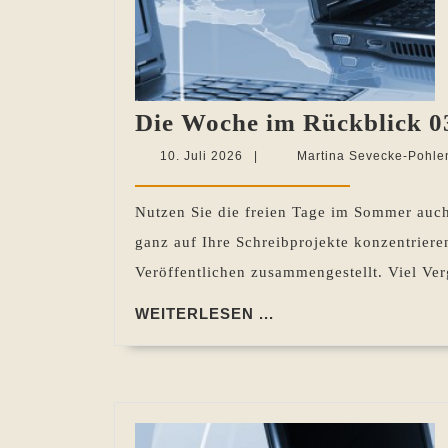
Die Woche im Rückblick 03
10.
10. Juli 2026
|
Martina Sevecke-Pohle
Juli
2026
Nutzen Sie die freien Tage im Sommer auch 
ganz auf Ihre Schreibprojekte konzentriere
Veröffentlichen zusammengestellt. Viel Ve
WEITERLESEN
WEITERLESEN ...
...