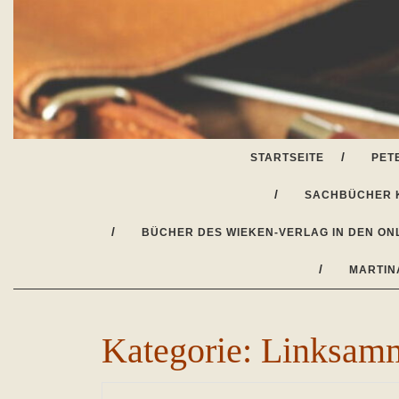
Skip
to
content
STARTSEITE
PET
SACHBÜCHER 
BÜCHER DES WIEKEN-VERLAG IN DEN ON
MARTIN
Kategorie:
Linksamm