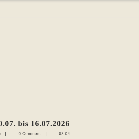
Die
.07. bis 16.07.2026
Woche
Martina
n
|
0 Comment
|
08:04
Sevecke-