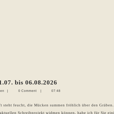
Die
.07. bis 06.08.2026
Woche
Martina
len
|
0 Comment
|
07:48
im
Sevecke-
Pohlen
Rückblick
ft steht feucht, die Mücken summen fröhlich über den Gräben. 
31.07.
 aktuellen Schreibprojekt widmen können, habe ich für Sie eini