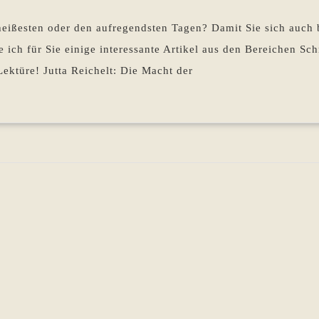
im
Pohlen
Rückblick
heißesten oder den aufregendsten Tagen? Damit Sie sich auch 
10.07.
 ich für Sie einige interessante Artikel aus den Bereichen Sch
bis
ektüre! Jutta Reichelt: Die Macht der
16.07.2026