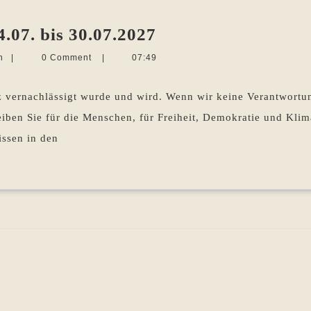
Die
.07. bis 30.07.2027
Woche
Martina
n
|
0 Comment
|
07:49
im
Sevecke-
Pohlen
Rückblick
 vernachlässigt wurde und wird. Wenn wir keine Verantwort
24.07.
iben Sie für die Menschen, für Freiheit, Demokratie und Klim
bis
issen in den
30.07.2027