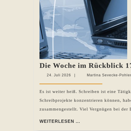
Die Woche im Rückblick 17
24.
24. Juli 2026
|
Martina Sevecke-Pohle
Juli
2026
Es ist weiter heiß. Schreiben ist eine Täti
Schreibprojekte konzentrieren können, habe
zusammengestellt. Viel Vergnügen bei der
WEITERLESEN
WEITERLESEN ...
...