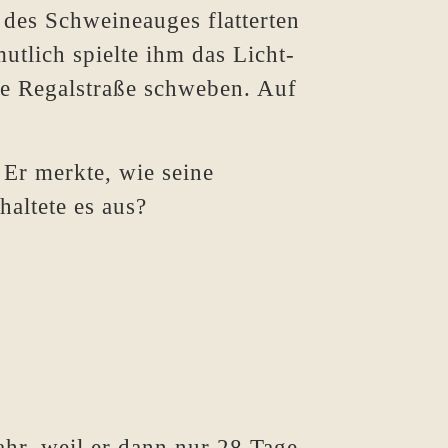
 des Schweineauges flatterten
utlich spielte ihm das Licht-
die Regalstraße schweben. Auf
 Er merkte, wie seine
altete es aus?
hr, weil er dann nur 28 Tage