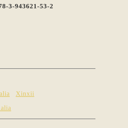
78-3-943621-53-2
alia
Xinxii
alia