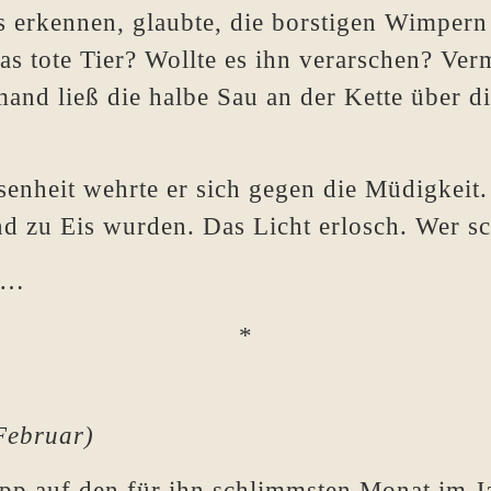
s erkennen, glaubte, die borstigen Wimpern
s tote Tier? Wollte es ihn verarschen? Verm
emand ließ die halbe Sau an der Kette über 
senheit wehrte er sich gegen die Müdigkeit.
d zu Eis wurden. Das Licht erlosch. Wer sch
 …
*
Februar)
pp auf den für ihn schlimmsten Monat im Ja