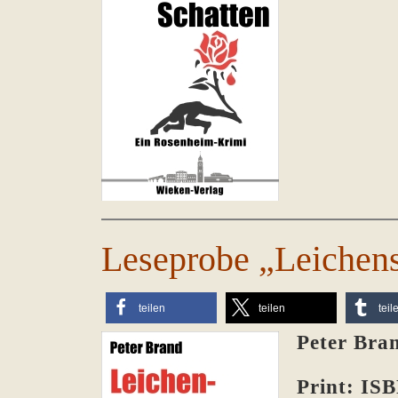
Leseprobe „Leichens
teilen
teilen
teil
Peter Bra
Print: IS