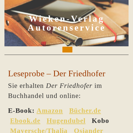
Skip
to
content
Wieken-Verlag
Autorenservice
Open
Button
Leseprobe – Der Friedhofer
Sie erhalten
Der Friedhofer
im
Buchhandel und online:
E-Book:
Amazon
Bücher.de
Ebook.de
Hugendubel
Kobo
Mayersche/Thalia
Osiander