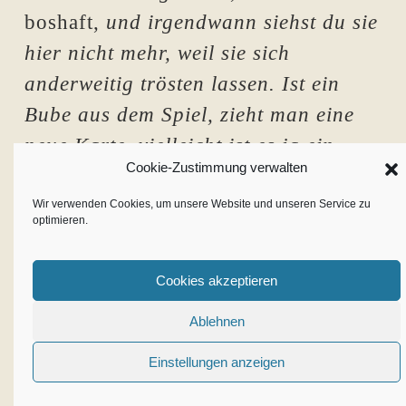
boshaft,
und irgendwann siehst du sie
hier nicht mehr, weil sie sich
anderweitig trösten lassen. Ist ein
Bube aus dem Spiel, zieht man eine
neue Karte, vielleicht ist es ja ein
Cookie-Zustimmung verwalten
König.
Der Gärtner zieht ein wenig
Rotz zurück in seine Nase.
Oder ein
Wir verwenden Cookies, um unsere Website und unseren Service zu
optimieren.
As. Ja, der Friedhof stiftet viele neue
Paare.
Cookies akzeptieren
Er klemmt sich Schaufel und Rechen
Ablehnen
unter die Achsel, nimmt die
Einstellungen anzeigen
Gießkanne und geht. Kommt ihm