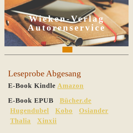
Skip
to
content
Wieken-Verlag
Autorenservice
Open
Button
Leseprobe Abgesang
E-Book Kindle
Amazon
E-Book EPUB
Bücher.de
Hugendubel
Kobo
Osiander
Thalia
Xinxii