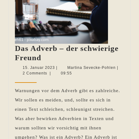
Das Adverb – der schwierige
Das
Freund
Adverb
15.
Martina
15. Januar 2023
|
Martina Sevecke-Pohlen
|
Januar
Sevecke-
2 Comments
|
09:55
–
2023
Pohlen
der
Warnungen vor dem Adverb gibt es zahlreiche.
schwierige
Wir sollen es meiden, und, sollte es sich in
Freund
einen Text schleichen, schleunigst streichen.
Was aber bewirken Adverbien in Texten und
warum sollten wir vorsichtig mit ihnen
umgehen? Was ist ein Adverb? Ein Adverb ist