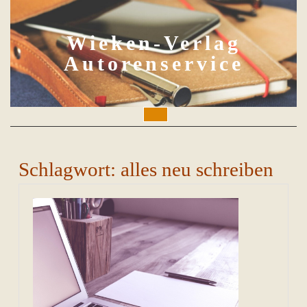
Skip
to
content
Wieken-Verlag
Autorenservice
Open
Button
Schlagwort:
alles neu schreiben