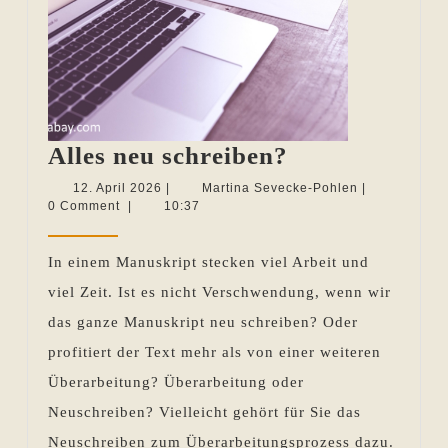
Alles
Alles neu schreiben?
neu
12.
Martina
12. April 2026
|
Martina Sevecke-Pohlen
|
April
Sevecke-
0 Comment
|
10:37
schreiben?
2026
Pohlen
In einem Manuskript stecken viel Arbeit und
viel Zeit. Ist es nicht Verschwendung, wenn wir
das ganze Manuskript neu schreiben? Oder
profitiert der Text mehr als von einer weiteren
Überarbeitung? Überarbeitung oder
Neuschreiben? Vielleicht gehört für Sie das
Neuschreiben zum Überarbeitungsprozess dazu.