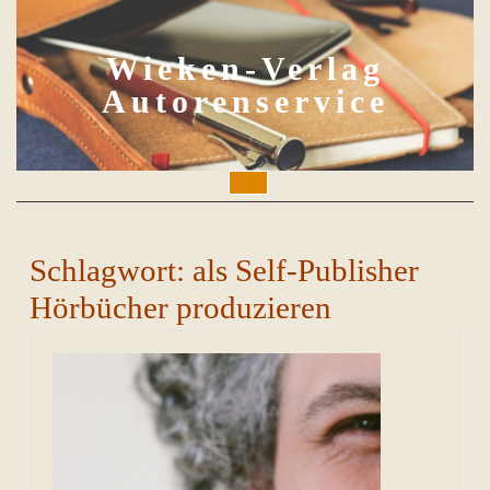
Skip
to
content
Wieken-Verlag
Autorenservice
Open
Button
Schlagwort:
als Self-Publisher
Hörbücher produzieren