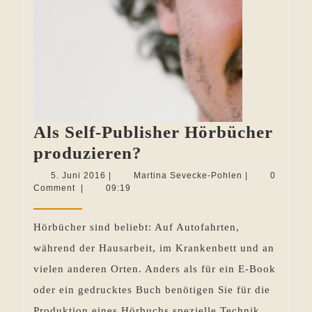
Als Self-Publisher Hörbücher
Als
produzieren?
Self-
5.
Martina
5. Juni 2016
|
Martina Sevecke-Pohlen
|
0
Juni
Sevecke-
Comment
|
09:19
Publisher
2016
Pohlen
Hörbücher
Hörbücher sind beliebt: Auf Autofahrten,
produzieren?
während der Hausarbeit, im Krankenbett und an
vielen anderen Orten. Anders als für ein E-Book
oder ein gedrucktes Buch benötigen Sie für die
Produktion eines Hörbuchs spezielle Technik