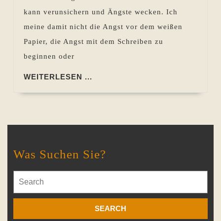
Sie
kann verunsichern und Ängste wecken. Ich
Ihre
meine damit nicht die Angst vor dem weißen
Angst
Papier, die Angst mit dem Schreiben zu
beim
beginnen oder
Schreiben
überwinden
WEITERLESEN
WEITERLESEN ...
...
können
Was Suchen Sie?
Search
for: