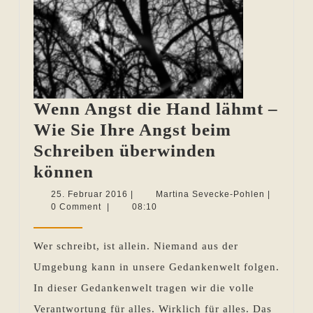
Wenn Angst die Hand lähmt –
Wie Sie Ihre Angst beim
Schreiben überwinden
Wenn
können
Angst
25.
Martina
25. Februar 2016
|
Martina Sevecke-Pohlen
|
Februar
Sevecke-
0 Comment
|
08:10
die
2016
Pohlen
Hand
Wer schreibt, ist allein. Niemand aus der
lähmt
Umgebung kann in unsere Gedankenwelt folgen.
–
In dieser Gedankenwelt tragen wir die volle
Wie
Verantwortung für alles. Wirklich für alles. Das