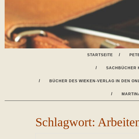
Skip
to
content
STARTSEITE
PET
SACHBÜCHER 
BÜCHER DES WIEKEN-VERLAG IN DEN ON
MARTIN
Schlagwort:
Arbeiten