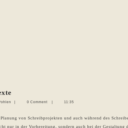
Stichpunktlisten
exte
für
Martina
Pohlen
|
0 Comment
|
11:35
Sachtexte
Sevecke-
Pohlen
der Planung von Schreibprojekten und auch während des Schrei
cht nur in der Vorbereitung, sondern auch bei der Gestaltung d