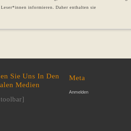
 Leser*innen informieren. Daher enthalten sie
en Sie Uns In Den
Meta
ialen Medien
Anmelden
toolbar]