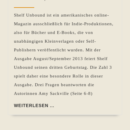
Jahre
2013
Pohlen
Shelf
Shelf Unbound ist ein amerikanisches online-
Unbound,
Magazin ausschließlich für Indie-Produktionen,
das
also für Bücher und E-Books, die von
online-
unabhängigen Kleinverlagen oder Self-
Magazin
Publishern veröffentlicht wurden. Mit der
nur
Ausgabe August/September 2013 feiert Shelf
für
Unbound seinen dritten Geburtstag. Die Zahl 3
Indie-
spielt daher eine besondere Rolle in dieser
Bücher
Ausgabe. Drei Fragen beantworten die
Autorinnen Amy Sackville (Seite 6-8)
WEITERLESEN
WEITERLESEN ...
...