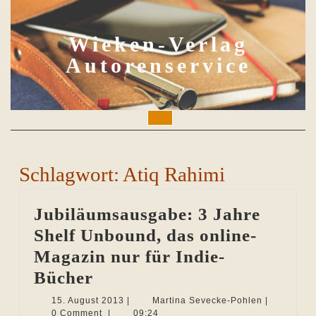
Skip
to
content
Wieken-Verlag
Autorenservice
Open
Button
Schlagwort:
Atiq Rahimi
Jubiläumsausgabe: 3 Jahre
Shelf Unbound, das online-
Magazin nur für Indie-
Jubiläumsausgabe:
Bücher
3
15.
Martina
15. August 2013
|
Martina Sevecke-Pohlen
|
August
Sevecke-
0 Comment
|
09:24