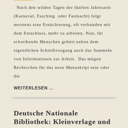
Rückblick
Nach den wilden Tagen der fünften Jahreszeit
28.02.
(Karneval, Fasching oder Fastnacht) folgt
bis
meistens eine Ernüchterung, oft verbunden mit
06.03.2014
dem Entschluss, mehr zu arbeiten. Nun, für
schreibende Menschen gehört neben dem
eigentlichen Schreibvorgang auch das Sammeln
von Informationen zur Arbeit. Das mögen
Recherchen für das neue Manuskript sein oder
die
WEITERLESEN
WEITERLESEN ...
...
Deutsche Nationale
Bibliothek: Kleinverlage und