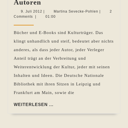
Deutsche
Autoren
Nationale
9.
Martina
9. Juli 2012
|
Martina Sevecke-Pohlen
|
2
Juli
Sevecke-
Comments
|
01:00
Bibliothek:
2012
Pohlen
Kleinverlage
Bücher und E-Books sind Kulturträger. Das
und
klingt unhandlich und steif, bedeutet aber nichts
Autoren
anderes, als dass jeder Autor, jeder Verleger
Anteil trägt an der Verbreitung und
Weiterentwicklung der Kultur, jeder mit seinen
Inhalten und Ideen. Die Deutsche Nationale
Bibliothek mit ihren Sitzen in Leipzig und
Frankfurt am Main, sowie die
WEITERLESEN
WEITERLESEN ...
...