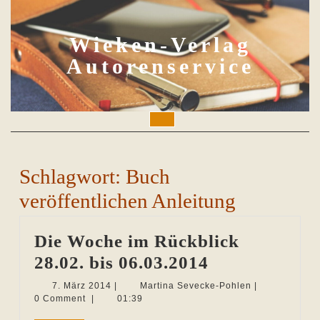
Skip
to
content
Wieken-Verlag
Autorenservice
Open
Button
Schlagwort:
Buch
veröffentlichen Anleitung
Die Woche im Rückblick
Die
28.02. bis 06.03.2014
Woche
7.
Martina
7. März 2014
|
Martina Sevecke-Pohlen
|
März
Sevecke-
0 Comment
|
01:39
im
2014
Pohlen