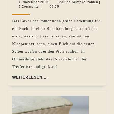
braucht
4.
Martina
4. November 2018
|
Martina Sevecke-Pohlen
|
November
Sevecke-
2 Comments
|
09:55
ein
2018
Pohlen
Cover?
Das Cover hat immer noch große Bedeutung für
ein Buch. In einer Buchhandlung ist es oft das
erste, was sich Leser ansehen, ehe sie den
Klappentext lesen, einen Blick auf die ersten
Seiten werfen oder den Preis suchen. In
Onlineshops steht das Cover klein in der
Trefferliste und groß auf
WEITERLESEN
WEITERLESEN ...
...