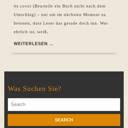
Buch?
its cover (Beurteile ein Buch nicht nach dem
Umschlag) – nur um im nächsten Moment zu
betonen, dass Leser das gerade doch tun. Wer
ehrlich ist, weiß,
WEITERLESEN
WEITERLESEN ...
...
Was Suchen Sie?
Search
for: