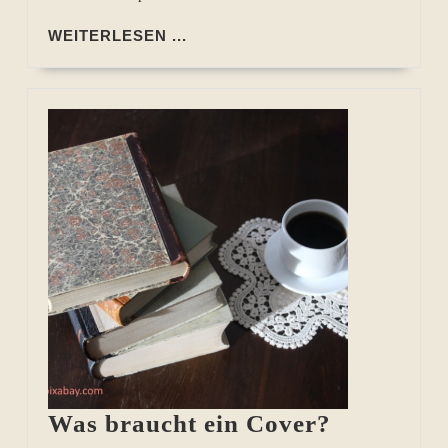
WEITERLESEN
WEITERLESEN ...
...
Was
Was braucht ein Cover?