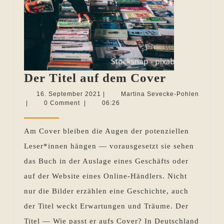
Der
Der Titel auf dem Cover
Titel
16.
16. September 2021
|
Martina Sevecke-Pohlen
Martina
September
|
0 Comment
|
06:26
auf
Sevecke-
2021
dem
Pohlen
Am Cover bleiben die Augen der potenziellen
Cover
Leser*innen hängen — vorausgesetzt sie sehen
das Buch in der Auslage eines Geschäfts oder
auf der Website eines Online-Händlers. Nicht
nur die Bilder erzählen eine Geschichte, auch
der Titel weckt Erwartungen und Träume. Der
Titel — Wie passt er aufs Cover? In Deutschland