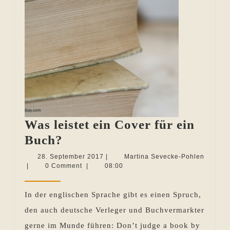
Was leistet ein Cover für ein
Was
Buch?
leistet
28.
28. September 2017
|
Martina Sevecke-Pohlen
Martina
September
|
0 Comment
|
08:00
ein
Sevecke-
2017
Cover
Pohlen
In der englischen Sprache gibt es einen Spruch,
für
den auch deutsche Verleger und Buchvermarkter
ein
gerne im Munde führen: Don’t judge a book by