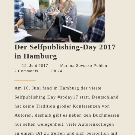
Der Selfpublishing-Day 2017
Der
in Hamburg
Selfpublishing-
15.
Martina
15. Juni 2017
|
Martina Sevecke-Pohlen
|
Juni
Sevecke-
2 Comments
|
08:24
Day
2017
Pohlen
2017
Am 10. Juni fand in Hamburg der vierte
in
Selfpublishing Day #spday17 statt. Deutschland
Hamburg
hat keine Tradition großer Konferenzen von
Autoren, deshalb gibt es neben den Buchmessen
nur selten Gelegenheit, viele Autorenkollegen
an einem Ort zu treffen und sich persönlich mit