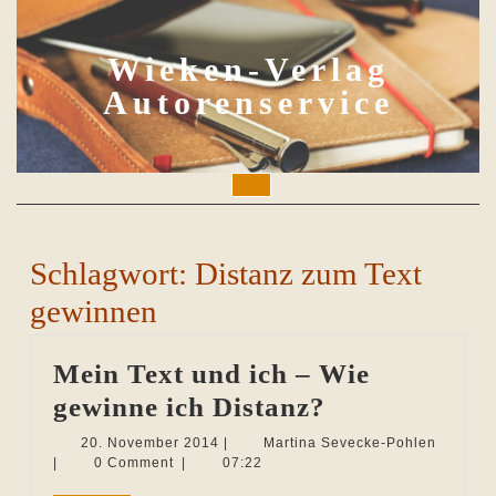
Skip
to
content
Wieken-Verlag
Autorenservice
Open
Button
Schlagwort:
Distanz zum Text
gewinnen
Mein Text und ich – Wie
Mein
gewinne ich Distanz?
Text
20.
Martina
20. November 2014
|
Martina Sevecke-Pohlen
November
Sevecke
|
0 Comment
|
07:22
und
2014
Pohlen