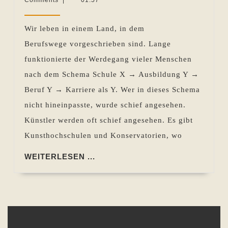
ich
2013
Pohlen
mein
Wir leben in einem Land, in dem
erstes
Berufswege vorgeschrieben sind. Lange
Buch?
funktionierte der Werdegang vieler Menschen
–
nach dem Schema Schule X → Ausbildung Y →
Es
Beruf Y → Karriere als Y. Wer in dieses Schema
gibt
nicht hineinpasste, wurde schief angesehen.
keinen
Künstler werden oft schief angesehen. Es gibt
vorgeschri
Kunsthochschulen und Konservatorien, wo
Weg
WEITERLESEN
WEITERLESEN ...
...