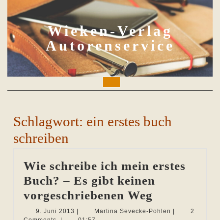
Skip
to
content
Wieken-Verlag
Autorenservice
Open
Button
Schlagwort:
ein erstes buch
schreiben
Wie schreibe ich mein erstes
Buch? – Es gibt keinen
Wie
vorgeschriebenen Weg
schreibe
9.
Martina
9. Juni 2013
|
Martina Sevecke-Pohlen
|
2
Juni
Sevecke-
Comments
|
01:57