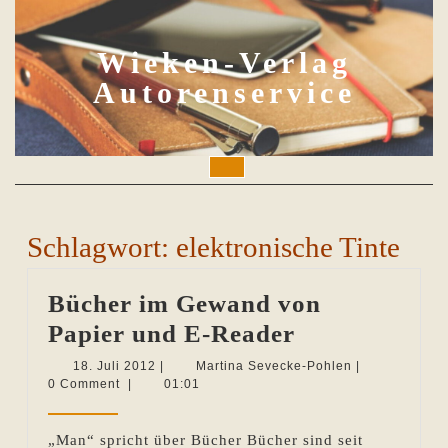
Skip
to
content
Wieken-Verlag
Autorenservice
Open
Button
Schlagwort:
elektronische Tinte
Bücher im Gewand von
Bücher
Papier und E-Reader
im
18.
Martina
18. Juli 2012
|
Martina Sevecke-Pohlen
|
Juli
Sevecke-
0 Comment
|
01:01
Gewand
2012
Pohlen
von
„Man“ spricht über Bücher Bücher sind seit