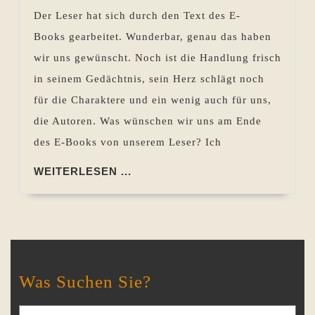
–
Der Leser hat sich durch den Text des E-
Überlegu
Books gearbeitet. Wunderbar, genau das haben
zur
wir uns gewünscht. Noch ist die Handlung frisch
Gestaltu
in seinem Gedächtnis, sein Herz schlägt noch
des
für die Charaktere und ein wenig auch für uns,
Endes
die Autoren. Was wünschen wir uns am Ende
eines
des E-Books von unserem Leser? Ich
E-
Books
WEITERLESEN
WEITERLESEN ...
...
Was Suchen Sie?
Search