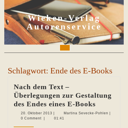
Skip
to
content
Wieken-Verlag
Autorenservice
Open
Button
Schlagwort:
Ende des E-Books
Nach dem Text –
Überlegungen zur Gestaltung
Nach
des Endes eines E-Books
dem
20.
Martina
20. Oktober 2013
|
Martina Sevecke-Pohlen
|
Oktober
Sevecke-
0 Comment
|
01:41
Text
2013
Pohlen