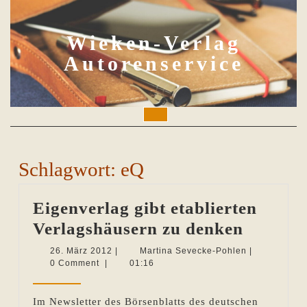
Skip
to
content
Wieken-Verlag
Autorenservice
Open
Button
Schlagwort:
eQ
Eigenverlag gibt etablierten
Eigenve
Verlagshäusern zu denken
gibt
26.
Martina
26. März 2012
|
Martina Sevecke-Pohlen
|
März
Sevecke-
0 Comment
|
01:16
etablier
2012
Pohlen
Verlags
Im Newsletter des Börsenblatts des deutschen