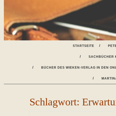
Skip
to
content
STARTSEITE
PET
SACHBÜCHER 
BÜCHER DES WIEKEN-VERLAG IN DEN ON
MARTIN
Schlagwort:
Erwartu