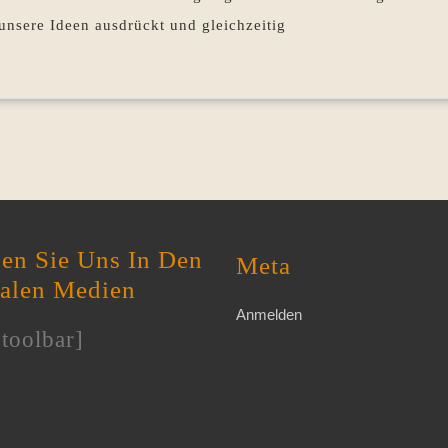
unsere Ideen ausdrückt und gleichzeitig
en Sie Uns In Den
Meta
ialen Medien
Anmelden
toolbar]