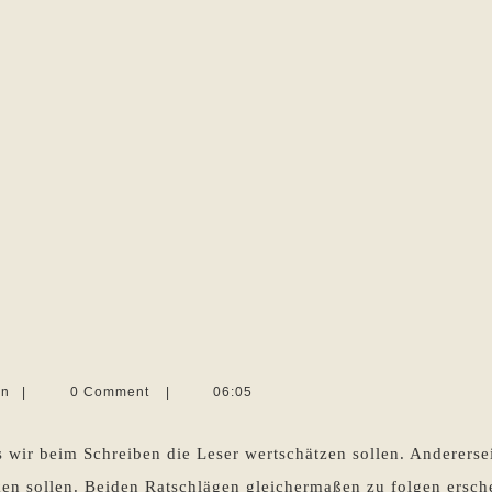
ätzen
Martina
en
|
0 Comment
|
06:05
Sevecke-
Pohlen
 wir beim Schreiben die Leser wertschätzen sollen. Anderersei
en sollen. Beiden Ratschlägen gleichermaßen zu folgen ersche