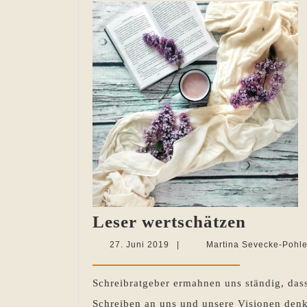
Leser
Leser wertschätzen
wertsch
27.
27. Juni 2019
|
Martina Sevecke-Pohl
Juni
2019
Schreibratgeber ermahnen uns ständig, dass
Schreiben an uns und unsere Visionen denk