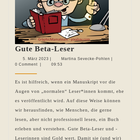
Gute
Gute Beta-Leser
Beta-
5.
Martina
5. März 2023
|
Martina Sevecke-Pohlen
|
März
Sevecke-
0 Comment
|
09:53
Leser
2023
Pohlen
Es ist hilfreich, wenn ein Manuskript vor die
Augen von „normalen“ Leser*innen kommt, ehe
es veröffentlicht wird. Auf diese Weise können
wir herausfinden, wie Menschen, die gerne
lesen, aber nicht professionell lesen, ein Buch
erleben und verstehen. Gute Beta-Leser und -
Leserinnen sind Gold wert. Damit sie (und wir)