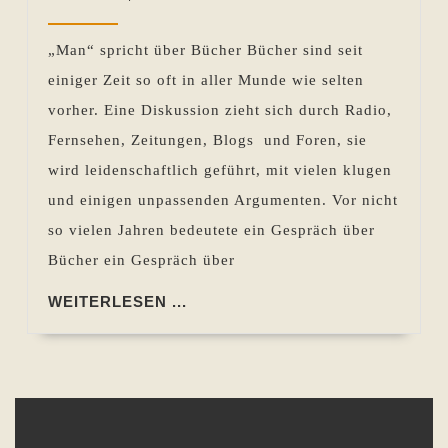
Gewand
2012
Pohlen
von
„Man“ spricht über Bücher Bücher sind seit
Papier
einiger Zeit so oft in aller Munde wie selten
und
vorher. Eine Diskussion zieht sich durch Radio,
E-
Fernsehen, Zeitungen, Blogs und Foren, sie
Reader
wird leidenschaftlich geführt, mit vielen klugen
und einigen unpassenden Argumenten. Vor nicht
so vielen Jahren bedeutete ein Gespräch über
Bücher ein Gespräch über
WEITERLESEN
WEITERLESEN ...
...