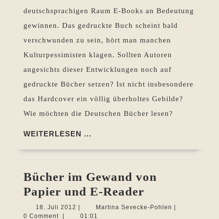
Hardcove
deutschsprachigen Raum E-Books an Bedeutung
Oder
gewinnen. Das gedruckte Buch scheint bald
doch?
verschwunden zu sein, hört man manchen
Kulturpessimisten klagen. Sollten Autoren
angesichts dieser Entwicklungen noch auf
gedruckte Bücher setzen? Ist nicht insbesondere
das Hardcover ein völlig überholtes Gebilde?
Wie möchten die Deutschen Bücher lesen?
WEITERLESEN
WEITERLESEN ...
...
Bücher im Gewand von
Bücher
Papier und E-Reader
im
18.
Martina
18. Juli 2012
|
Martina Sevecke-Pohlen
|
Juli
Sevecke-
0 Comment
|
01:01