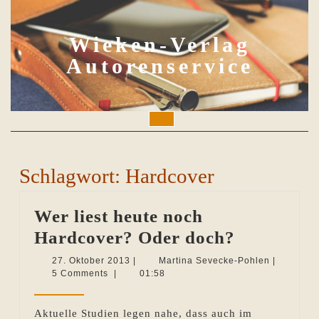
Skip
to
content
Wieken-Verlag
Autorenservice
Open
Button
Schlagwort:
Hardcover
Wer liest heute noch
Wer
Hardcover? Oder doch?
liest
27.
Martina
27. Oktober 2013
|
Martina Sevecke-Pohlen
|
Oktober
Sevecke-
5 Comments
|
01:58
heute
2013
Pohlen
noch
Aktuelle Studien legen nahe, dass auch im