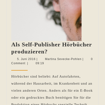
Als Self-Publisher Hörbücher
Als
produzieren?
Self-
5.
Martina
5. Juni 2016
|
Martina Sevecke-Pohlen
|
0
Juni
Sevecke-
Comment
|
09:19
Publisher
2016
Pohlen
Hörbücher
Hörbücher sind beliebt: Auf Autofahrten,
produzieren?
während der Hausarbeit, im Krankenbett und an
vielen anderen Orten. Anders als für ein E-Book
oder ein gedrucktes Buch benötigen Sie für die
Produktion eines Hörbuchs spezielle Technik