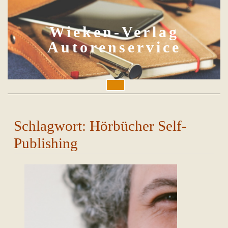
Skip
to
content
Wieken-Verlag
Autorenservice
Open
Button
Schlagwort:
Hörbücher Self-
Publishing