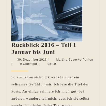
Rückblick 2016 – Teil 1
Rückblick
Januar bis Juni
2016
30.
Martina
30. Dezember 2016
|
Martina Sevecke-Pohlen
Dezember
Sevecke
|
0 Comment
|
08:10
–
2016
Pohlen
Teil
So ein Jahresrückblick weckt immer ein
1
seltsames Gefühl in mir. Ich lese die Titel der
Januar
Posts. An einige erinnere ich mich gut, bei
bis
anderen wundere ich mich, dass ich sie selbst
Juni
geschrieben habe. Jeder Text weckt