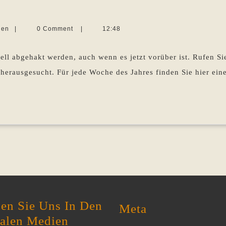
014
m
Martina
len
|
0 Comment
|
12:48
ückblick,
Sevecke-
Pohlen
eil
nell abgehakt werden, auch wenn es jetzt vorüber ist. Rufen Si
erausgesucht. Für jede Woche des Jahres finden Sie hier einen 
en Sie Uns In Den
Meta
ialen Medien