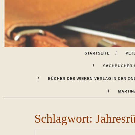
Skip
to
content
STARTSEITE
PET
SACHBÜCHER 
BÜCHER DES WIEKEN-VERLAG IN DEN ON
MARTIN
Schlagwort:
Jahresr