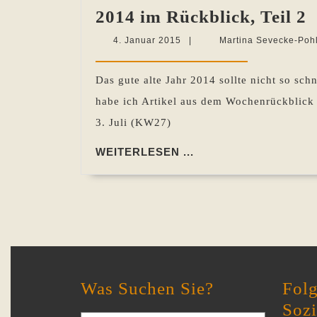
2
2014 im Rückblick, Teil 2
i
4.
4. Januar 2015
|
Martina Sevecke-Poh
R
Januar
2015
T
Das gute alte Jahr 2014 sollte nicht so sch
2
habe ich Artikel aus dem Wochenrückblick h
3. Juli (KW27)
WEITERLESEN
WEITERLESEN ...
...
Was Suchen Sie?
Folg
Soz