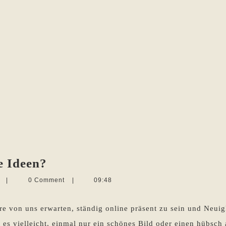
Was
e Ideen?
kann
Martina
n
|
0 Comment
|
09:48
ich
Sevecke-
Pohlen
bloggen
e von uns erwarten, ständig online präsent zu sein und Neuig
ohne
 es vielleicht, einmal nur ein schönes Bild oder einen hübsch 