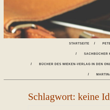
Skip
to
content
STARTSEITE
PET
SACHBÜCHER 
BÜCHER DES WIEKEN-VERLAG IN DEN ON
MARTIN
Schlagwort:
keine I