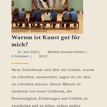
Warum ist Kunst gut für
Warum
mich?
ist
16.
Martina
16. Juni 2022
|
Martina Sevecke-Pohlen
|
Juni
Sevecke-
0 Comment
|
06:22
Kunst
2022
Pohlen
gut
Wenn Schreibende sich über die Gründe, warum
für
sie schreiben, austauschen, sagen sie oft, dass
mich?
sie schreiben müssen. Dieses Müssen ist
Ausdruck von etwas Größerem, der
Notwendigkeit, Erfahrungen und Gefühle zu
verarbeiten und zu teilen, sodass andere