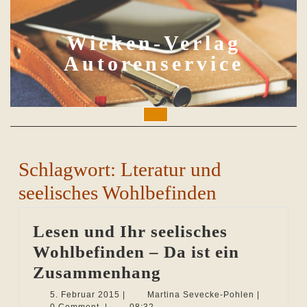
Skip
to
content
Wieken-Verlag
Autorenservice
Open
Button
Schlagwort:
Lteratur und
seelisches Wohlbefinden
Lesen und Ihr seelisches
Wohlbefinden – Da ist ein
Lesen
Zusammenhang
und
5.
Martina
5. Februar 2015
|
Martina Sevecke-Pohlen
|
Februar
Sevecke-
0 Comment
|
08:32