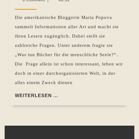
Ihr
2015
Pohlen
seelisches
Die amerikanische Bloggerin Maria Popova
Wohlbefinden
sammelt Informationen aller Art und macht sie
–
ihren Lesern zugänglich. Dabei stellt sie
Da
zahlreiche Fragen. Unter anderem fragte sie
ist
„Was tun Bücher für die menschliche Seele?“.
ein
Die Frage allein ist schon interessant, leben wir
Zusammenhang
doch in einer durchorganisierten Welt, in der
alles einem Zweck dienen
WEITERLESEN
WEITERLESEN ...
...