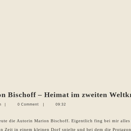
n Bischoff – Heimat im zweiten Weltk
Martina
n
|
0 Comment
|
09:32
Sevecke-
Pohlen
te die Autorin Marion Bischoff. Eigentlich fing bei mir alles 
 Zeit in einem kleinen Dorf spielte und bei dem die Protagon