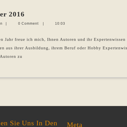
Die
er 2016
Gastbeiträge
Martina
en
|
0 Comment
|
10:03
im
Sevecke-
Pohlen
Sommer
 Jahr freue ich mich, Ihnen Autoren und ihr Expertenwissen 
2016
en aus ihrer Ausbildung, ihrem Beruf oder Hobby Expertenwiss
 Autoren zu
en Sie Uns In Den
Meta