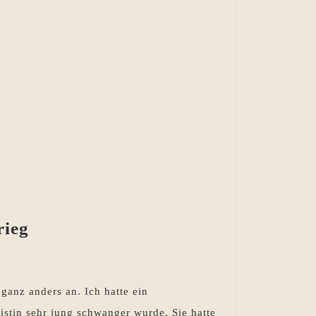
Sommergastbeitrag:
rieg
Marion
Bischoff
–
ganz anders an. Ich hatte ein
Heimat
istin sehr jung schwanger wurde. Sie hatte