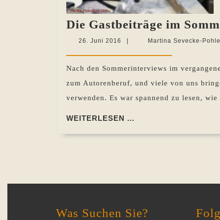
Die Gastbeiträge im Somm
26.
26. Juni 2016
|
Martina Sevecke-Pohl
Juni
2016
Nach den Sommerinterviews im vergangenen
zum Autorenberuf, und viele von uns bring
verwenden. Es war spannend zu lesen, wie
WEITERLESEN
WEITERLESEN ...
...
Was Suchen Sie?
Folg