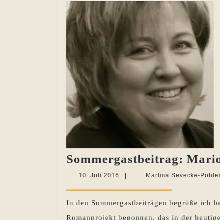
Sommergastbeitrag: Mario
10.
10. Juli 2016
|
Martina Sevecke-Pohle
Juli
2016
In den Sommergastbeiträgen begrüße ich heu
Romanprojekt begonnen, das in der heutigen