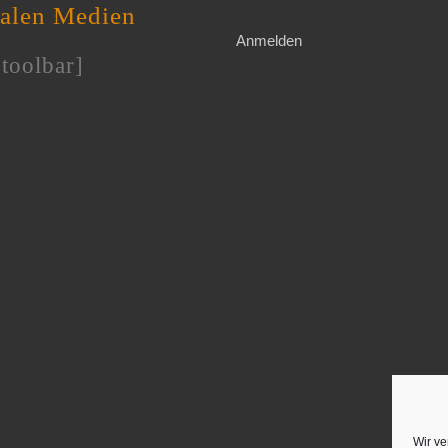
ialen Medien
Anmelden
toolbar]
Wir ve