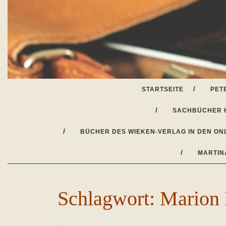
Skip
to
content
STARTSEITE
PET
SACHBÜCHER 
BÜCHER DES WIEKEN-VERLAG IN DEN ON
MARTIN
Schlagwort:
Marion 