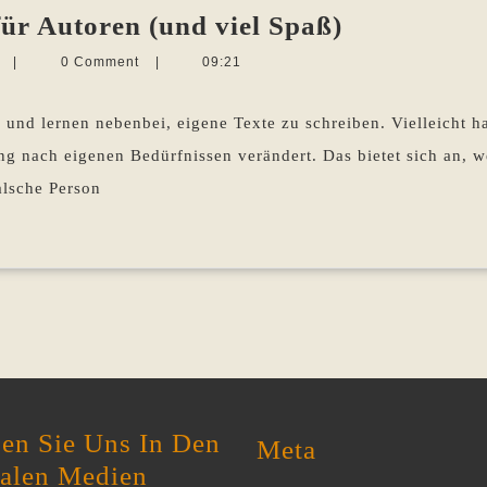
Mash
für Autoren (und viel Spaß)
up
Martina
n
|
0 Comment
|
09:21
–
Sevecke-
Pohlen
eine
und lernen nebenbei, eigene Texte zu schreiben. Vielleicht h
Stilübung
nach eigenen Bedürfnissen verändert. Das bietet sich an, w
für
alsche Person
Autoren
(und
viel
Spaß)
en Sie Uns In Den
Meta
ialen Medien