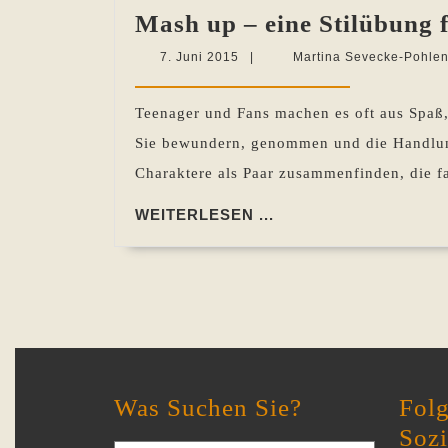
Mash up – eine Stilübung 
7.
7. Juni 2015
|
Martina Sevecke-Pohle
Juni
2015
Teenager und Fans machen es oft aus Spaß, 
Sie bewundern, genommen und die Handlung 
Charaktere als Paar zusammenfinden, die f
WEITERLESEN
WEITERLESEN ...
...
Was Suchen Sie?
Folg
Soz