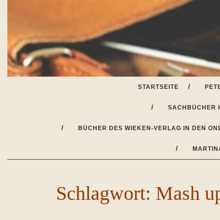
Skip
to
content
STARTSEITE
PET
SACHBÜCHER 
BÜCHER DES WIEKEN-VERLAG IN DEN ON
MARTIN
Schlagwort:
Mash u