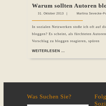
Warum sollten Autoren blo
31.
31. Oktober 2013
|
Martina Sevecke-P
Oktober
2013
In sozialen Netzwerken stoße ich oft auf di
bloggen? Es scheint, als fürchteten Autor
Vorschlag zu bloggen reagieren, spüren
WEITERLESEN
WEITERLESEN ...
...
Was Suchen Sie?
Folg
Soz