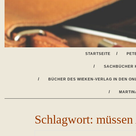
Skip
to
content
STARTSEITE
PET
SACHBÜCHER 
BÜCHER DES WIEKEN-VERLAG IN DEN ON
MARTIN
Schlagwort:
müssen 