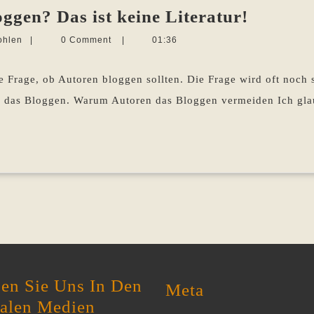
Warum
ggen? Das ist keine Literatur!
sollten
Martina
ohlen
|
0 Comment
|
01:36
Autore
Sevecke-
Pohlen
bloggen
e Frage, ob Autoren bloggen sollten. Die Frage wird oft noch 
Das
en das Bloggen. Warum Autoren das Bloggen vermeiden Ich glaub
ist
keine
Literatu
en Sie Uns In Den
Meta
ialen Medien