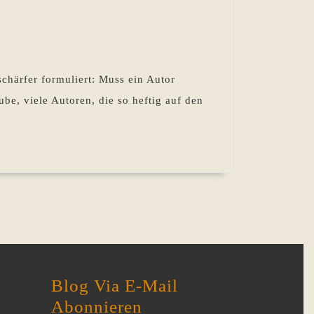
n
?
schärfer formuliert: Muss ein Autor
e, viele Autoren, die so heftig auf den
r!
Blog Via E-Mail
Abonnieren