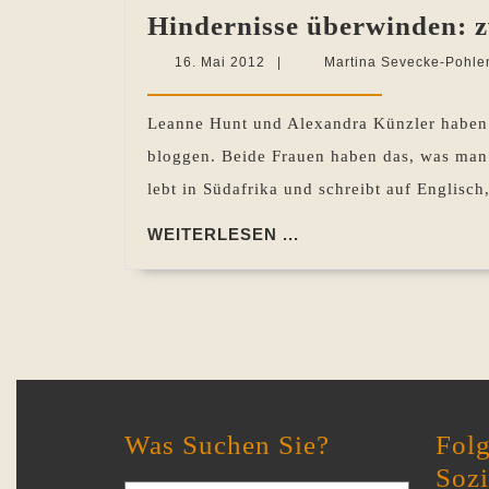
Hindernisse überwinden: 
16.
16. Mai 2012
|
Martina Sevecke-Pohle
Mai
2012
Leanne Hunt und Alexandra Künzler haben 
bloggen. Beide Frauen haben das, was man 
lebt in Südafrika und schreibt auf Englisc
WEITERLESEN
WEITERLESEN ...
...
Was Suchen Sie?
Folg
Soz