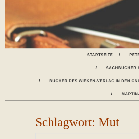
Skip
to
content
STARTSEITE
PET
SACHBÜCHER 
BÜCHER DES WIEKEN-VERLAG IN DEN ON
MARTIN
Schlagwort:
Mut