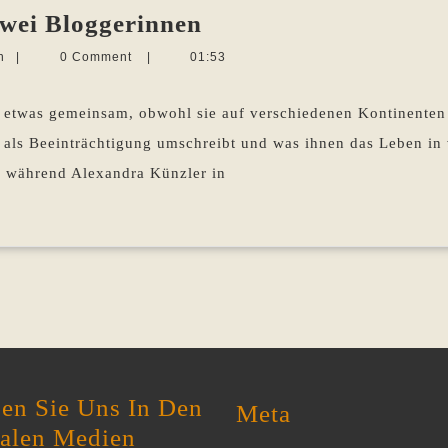
Hindernisse
zwei Bloggerinnen
überwinden:
Martina
n
|
0 Comment
|
01:53
zwei
Sevecke-
Pohlen
Bloggerinnen
etwas gemeinsam, obwohl sie auf verschiedenen Kontinenten
als Beeinträchtigung umschreibt und was ihnen das Leben in 
h, während Alexandra Künzler in
en Sie Uns In Den
Meta
ialen Medien