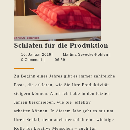
Schlaf
Schlafen für die Produktion
für
10.
Martina
10. Januar 2019
|
Martina Sevecke-Pohlen
|
Januar
Sevecke-
0 Comment
|
06:39
die
2019
Pohlen
Produ
Zu Beginn eines Jahres gibt es immer zahlreiche
Posts, die erklären, wie Sie Ihre Produktivität
steigern können. Auch ich habe in den letzten
Jahren beschrieben, wie Sie effektiv
arbeiten können. In diesem Jahr geht es mir um
Ihren Schlaf, denn auch der spielt eine wichtige
Rolle für kreative Menschen – auch für