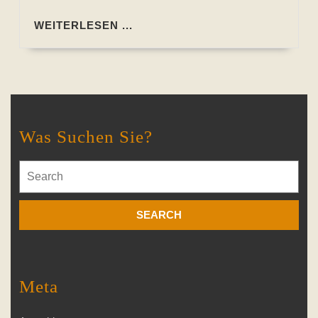
WEITERLESEN
WEITERLESEN ...
...
Was Suchen Sie?
Search
for:
Meta