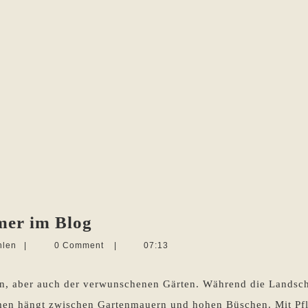
Luft
mer im Blog
und
Martina
hlen
|
0 Comment
|
07:13
Duft
Sevecke-
Pohlen
—
en, aber auch der verwunschenen Gärten. Während die Landscha
Der
umen hängt zwischen Gartenmauern und hohen Büschen. Mit P