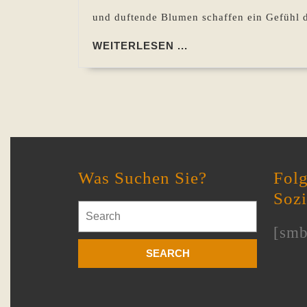
und duftende Blumen schaffen ein Gefühl 
WEITERLESEN
WEITERLESEN ...
...
Was Suchen Sie?
Folg
Soz
Search
for:
[smb