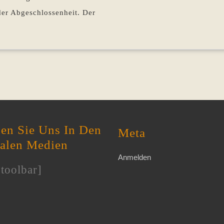
Sommer
der Abgeschlossenheit. Der
im
Blog
en Sie Uns In Den
Meta
ialen Medien
Anmelden
toolbar]