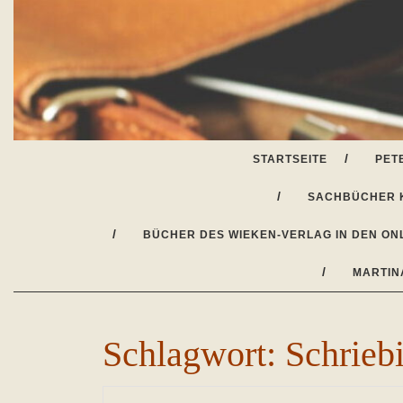
Skip
to
content
STARTSEITE
PET
SACHBÜCHER 
BÜCHER DES WIEKEN-VERLAG IN DEN ON
MARTIN
Schlagwort:
Schrieb