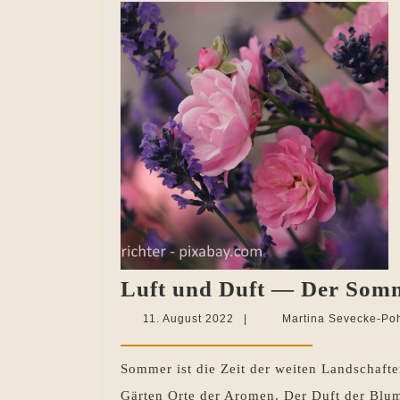
Luft und Duft — Der Som
11.
11. August 2022
|
Martina Sevecke-Po
August
2022
Sommer ist die Zeit der weiten Landschaft
Gärten Orte der Aromen. Der Duft der Bl