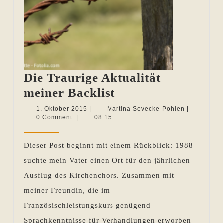
Die Traurige Aktualität
Die
meiner Backlist
Traurige
1.
Martina
1. Oktober 2015
|
Martina Sevecke-Pohlen
|
Oktober
Sevecke-
0 Comment
|
08:15
Aktualität
2015
Pohlen
meiner
Dieser Post beginnt mit einem Rückblick: 1988
Backlist
suchte mein Vater einen Ort für den jährlichen
Ausflug des Kirchenchors. Zusammen mit
meiner Freundin, die im
Französischleistungskurs genügend
Sprachkenntnisse für Verhandlungen erworben