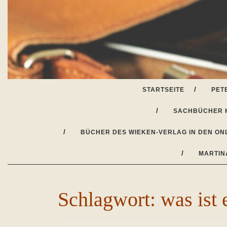
Skip
to
content
STARTSEITE
PET
SACHBÜCHER 
BÜCHER DES WIEKEN-VERLAG IN DEN ON
MARTIN
Schlagwort:
was ist 