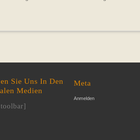
en Sie Uns In Den
Meta
ialen Medien
Anmelden
toolbar]