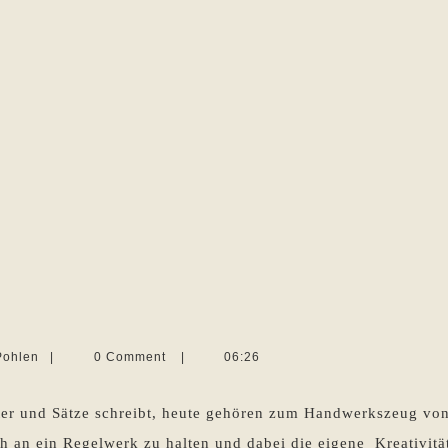
Was
ist
Martina
Pohlen
|
0 Comment
|
06:26
eine
Sevecke-
Pohlen
Schreibregel?
ter und Sätze schreibt, heute gehören zum Handwerkszeug von
isch an ein Regelwerk zu halten und dabei die eigene Kreativit