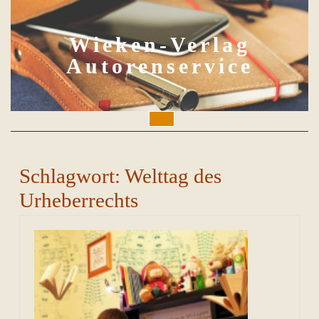
Skip
to
content
Wieken-Verlag
Autorenservice
Open
Button
Schlagwort:
Welttag des
Urheberrechts