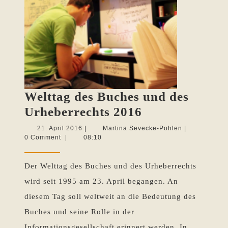
Welttag des Buches und des
Welttag
Urheberrechts 2016
des
21.
Martina
21. April 2016
|
Martina Sevecke-Pohlen
|
April
Sevecke-
0 Comment
|
08:10
Buches
2016
Pohlen
und
Der Welttag des Buches und des Urheberrechts
des
wird seit 1995 am 23. April begangen. An
Urheberrechts
diesem Tag soll weltweit an die Bedeutung des
2016
Buches und seine Rolle in der
Informationsgesellschaft erinnert werden. In