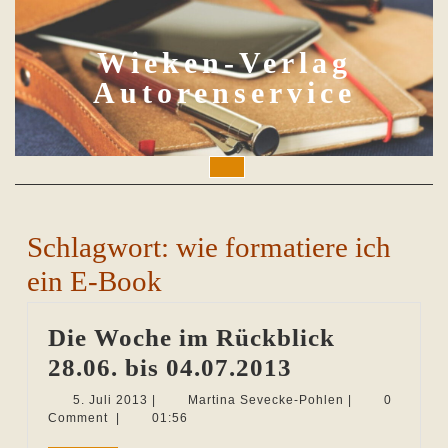
Skip
to
content
Wieken-Verlag
Autorenservice
Open
Button
Schlagwort:
wie formatiere ich
ein E-Book
Die Woche im Rückblick
Die
28.06. bis 04.07.2013
Woche
5.
Martina
5. Juli 2013
|
Martina Sevecke-Pohlen
|
0
Juli
Sevecke-
Comment
|
01:56
im
2013
Pohlen