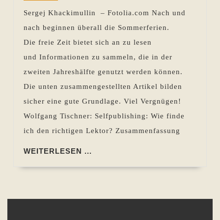
Rückblick
Sergej Khackimullin – Fotolia.com Nach und
28.06.
nach beginnen überall die Sommerferien.
bis
Die freie Zeit bietet sich an zu lesen
04.07.2013
und Informationen zu sammeln, die in der
zweiten Jahreshälfte genutzt werden können.
Die unten zusammengestellten Artikel bilden
sicher eine gute Grundlage. Viel Vergnügen!
Wolfgang Tischner: Selfpublishing: Wie finde
ich den richtigen Lektor? Zusammenfassung
WEITERLESEN
WEITERLESEN ...
...