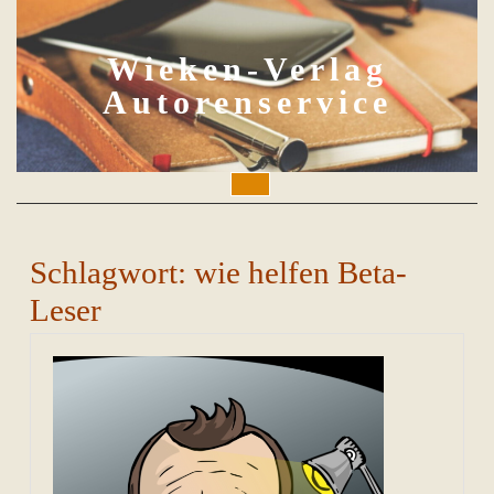
Skip
to
content
Wieken-Verlag
Autorenservice
Open
Button
Schlagwort:
wie helfen Beta-
Leser