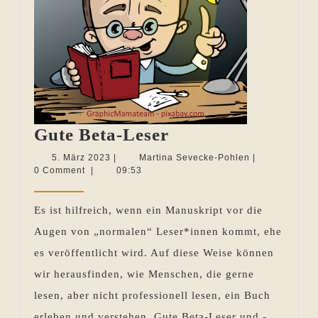
Gute
Gute Beta-Leser
Beta-
5.
Martina
5. März 2023
|
Martina Sevecke-Pohlen
|
März
Sevecke-
0 Comment
|
09:53
Leser
2023
Pohlen
Es ist hilfreich, wenn ein Manuskript vor die
Augen von „normalen“ Leser*innen kommt, ehe
es veröffentlicht wird. Auf diese Weise können
wir herausfinden, wie Menschen, die gerne
lesen, aber nicht professionell lesen, ein Buch
erleben und verstehen. Gute Beta-Leser und -