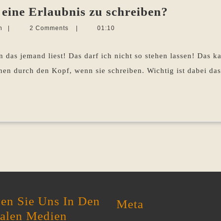
Sie
e eine Erlaubnis zu schreiben?
sind
Martina
n
|
2 Comments
|
01:10
frei!
Sevecke-
Pohlen
Brauche
das jemand liest! Das darf ich nicht so stehen lassen! Das ka
Sie
nen durch den Kopf, wenn sie schreiben. Wichtig ist dabei da
eine
Erlaubni
zu
schreibe
en Sie Uns In Den
Meta
ialen Medien