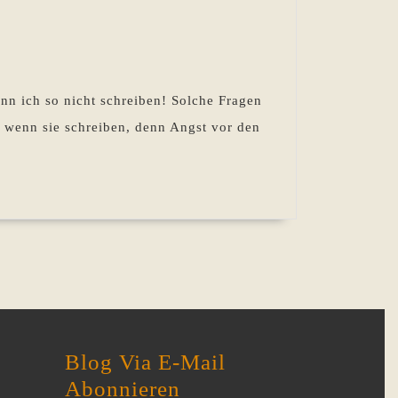
n
nn ich so nicht schreiben! Solche Fragen
s wenn sie schreiben, denn Angst vor den
s
n?
Blog Via E-Mail
Abonnieren