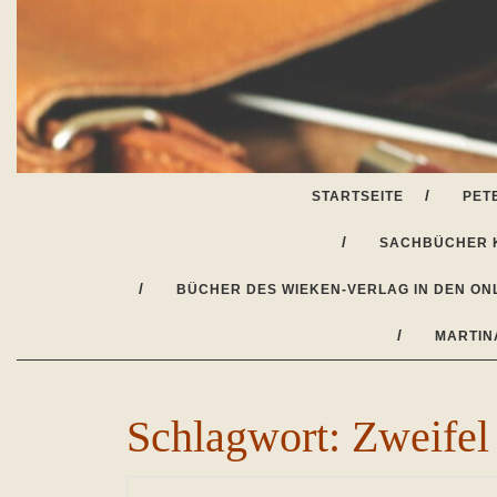
Skip
to
content
STARTSEITE
PET
SACHBÜCHER 
BÜCHER DES WIEKEN-VERLAG IN DEN ON
MARTIN
Schlagwort:
Zweifel