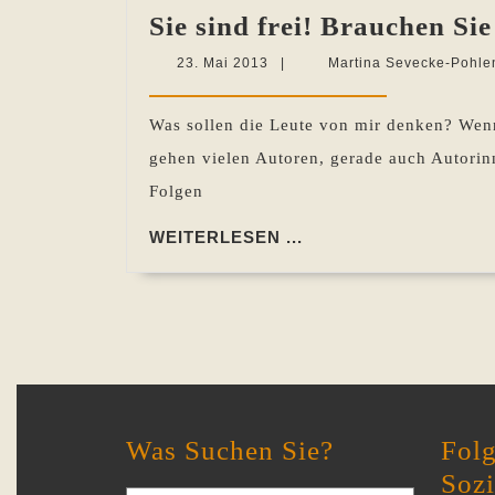
Sie sind frei! Brauchen Si
23.
23. Mai 2013
|
Martina Sevecke-Pohle
Mai
2013
Was sollen die Leute von mir denken? Wenn 
gehen vielen Autoren, gerade auch Autorin
Folgen
WEITERLESEN
WEITERLESEN ...
...
Was Suchen Sie?
Folg
Soz