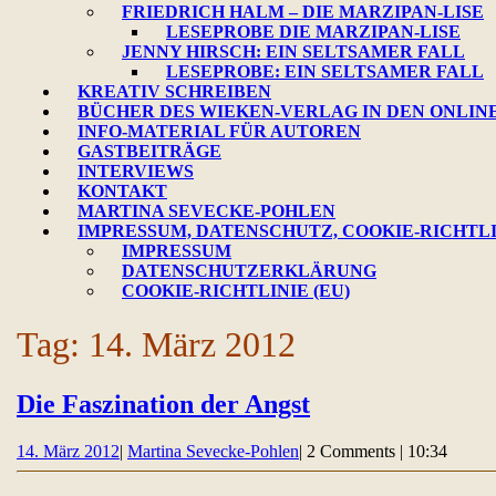
FRIEDRICH HALM – DIE MARZIPAN-LISE
LESEPROBE DIE MARZIPAN-LISE
JENNY HIRSCH: EIN SELTSAMER FALL
LESEPROBE: EIN SELTSAMER FALL
KREATIV SCHREIBEN
BÜCHER DES WIEKEN-VERLAG IN DEN ONLIN
INFO-MATERIAL FÜR AUTOREN
GASTBEITRÄGE
INTERVIEWS
KONTAKT
MARTINA SEVECKE-POHLEN
IMPRESSUM, DATENSCHUTZ, COOKIE-RICHTL
IMPRESSUM
DATENSCHUTZERKLÄRUNG
COOKIE-RICHTLINIE (EU)
CLOSE
Tag:
14. März 2012
BUTTON
Die
Die Faszination der Angst
Faszination
14.
Martina
14. März 2012
|
Martina Sevecke-Pohlen
|
2 Comments
|
10:34
der
März
Sevecke-
Angst
2012
Pohlen