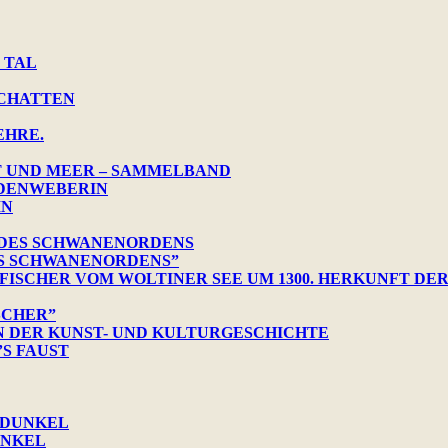
 TAL
SCHATTEN
EHRE.
T UND MEER – SAMMELBAND
NDENWEBERIN
IN
 DES SCHWANENORDENS
ES SCHWANENORDENS”
 FISCHER VOM WOLTINER SEE UM 1300. HERKUNFT DE
SCHER”
N DER KUNST- UND KULTURGESCHICHTE
S FAUST
 DUNKEL
UNKEL