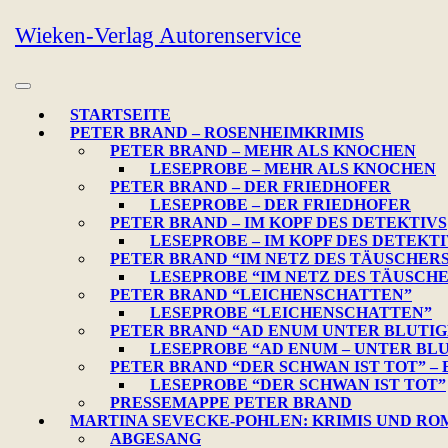
Skip
Wieken-Verlag Autorenservice
to
content
Open
Button
STARTSEITE
PETER BRAND – ROSENHEIMKRIMIS
PETER BRAND – MEHR ALS KNOCHEN
LESEPROBE – MEHR ALS KNOCHEN
PETER BRAND – DER FRIEDHOFER
LESEPROBE – DER FRIEDHOFER
PETER BRAND – IM KOPF DES DETEKTIVS
LESEPROBE – IM KOPF DES DETEKTI
PETER BRAND “IM NETZ DES TÄUSCHER
LESEPROBE “IM NETZ DES TÄUSCH
PETER BRAND “LEICHENSCHATTEN”
LESEPROBE “LEICHENSCHATTEN”
PETER BRAND “AD ENUM UNTER BLUTIG
LESEPROBE “AD ENUM – UNTER BL
PETER BRAND “DER SCHWAN IST TOT” –
LESEPROBE “DER SCHWAN IST TOT”
PRESSEMAPPE PETER BRAND
MARTINA SEVECKE-POHLEN: KRIMIS UND R
ABGESANG