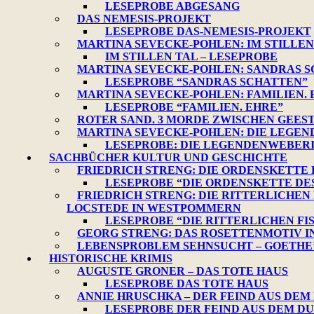
LESEPROBE ABGESANG
DAS NEMESIS-PROJEKT
LESEPROBE DAS-NEMESIS-PROJEKT
MARTINA SEVECKE-POHLEN: IM STILLEN
IM STILLEN TAL – LESEPROBE
MARTINA SEVECKE-POHLEN: SANDRAS 
LESEPROBE “SANDRAS SCHATTEN”
MARTINA SEVECKE-POHLEN: FAMILIEN. 
LESEPROBE “FAMILIEN. EHRE”
ROTER SAND. 3 MORDE ZWISCHEN GEES
MARTINA SEVECKE-POHLEN: DIE LEGE
LESEPROBE: DIE LEGENDENWEBER
SACHBÜCHER KULTUR UND GESCHICHTE
FRIEDRICH STRENG: DIE ORDENSKETTE
LESEPROBE “DIE ORDENSKETTE D
FRIEDRICH STRENG: DIE RITTERLICHEN
LOCSTEDE IN WESTPOMMERN
LESEPROBE “DIE RITTERLICHEN FI
GEORG STRENG: DAS ROSETTENMOTIV I
LEBENSPROBLEM SEHNSUCHT – GOETHE’
HISTORISCHE KRIMIS
AUGUSTE GRONER – DAS TOTE HAUS
LESEPROBE DAS TOTE HAUS
ANNIE HRUSCHKA – DER FEIND AUS DEM
LESEPROBE DER FEIND AUS DEM D