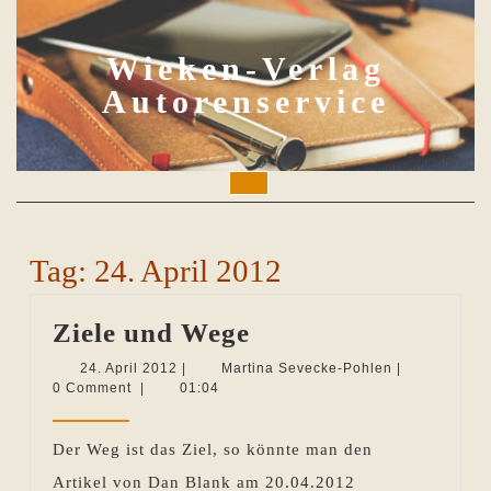
Skip
to
content
Wieken-Verlag
Autorenservice
Open
Button
Tag:
24. April 2012
Ziele
Ziele und Wege
und
24.
Martina
24. April 2012
|
Martina Sevecke-Pohlen
|
April
Sevecke-
0 Comment
|
01:04
Wege
2012
Pohlen
Der Weg ist das Ziel, so könnte man den
Artikel von Dan Blank am 20.04.2012