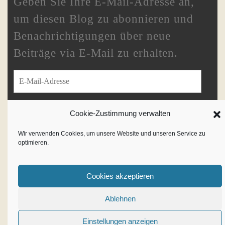
Geben Sie Ihre E-Mail-Adresse an,
um diesen Blog zu abonnieren und
Benachrichtigungen über neue
Beiträge via E-Mail zu erhalten.
E-Mail-Adresse
Cookie-Zustimmung verwalten
ABONNIEREN
Wir verwenden Cookies, um unsere Website und unseren Service zu
optimieren.
Schließe dich 233 anderen Abonnenten an
Cookies akzeptieren
Writer WordPress Theme
By
Ablehnen
VWThemes
Einstellungen anzeigen
Scroll