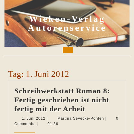
Skip
to
content
Wieken-Verlag
Autorenservice
Open
Button
Tag:
1. Juni 2012
Schreibwerkstatt Roman 8:
Fertig geschrieben ist nicht
Schreibwerkst
fertig mit der Arbeit
Roman
1.
Martina
1. Juni 2012
|
Martina Sevecke-Pohlen
|
0
Juni
Sevecke-
Comments
|
01:36
8:
2012
Pohlen