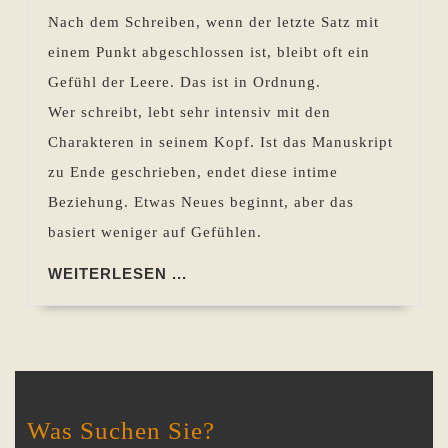
Fertig
Nach dem Schreiben, wenn der letzte Satz mit
geschrieben
einem Punkt abgeschlossen ist, bleibt oft ein
ist
Gefühl der Leere. Das ist in Ordnung.
nicht
Wer schreibt, lebt sehr intensiv mit den
fertig
Charakteren in seinem Kopf. Ist das Manuskript
mit
zu Ende geschrieben, endet diese intime
der
Beziehung. Etwas Neues beginnt, aber das
Arbeit
basiert weniger auf Gefühlen.
WEITERLESEN
WEITERLESEN ...
...
Was Suchen Sie?