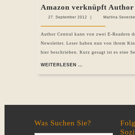
Amazon verknüpft Author
27.
27. September 2012
|
Martina Seveck
September
2012
Author Central kann von zwei E-Readern de
Newsletter. Leser haben nun von ihrem Kind
hier beschrieben. Kurz gesagt ist es eine S
WEITERLESEN
WEITERLESEN ...
...
Was Suchen Sie?
Folg
Soz