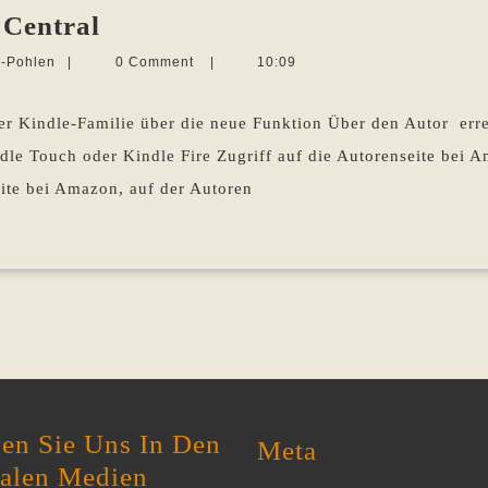
Amazon
 Central
verknüpft
Martina
e-Pohlen
|
0 Comment
|
10:09
Author
Sevecke-
Pohlen
Central
r Kindle-Familie über die neue Funktion Über den Autor erre
le Touch oder Kindle Fire Zugriff auf die Autorenseite bei A
eite bei Amazon, auf der Autoren
en Sie Uns In Den
Meta
ialen Medien