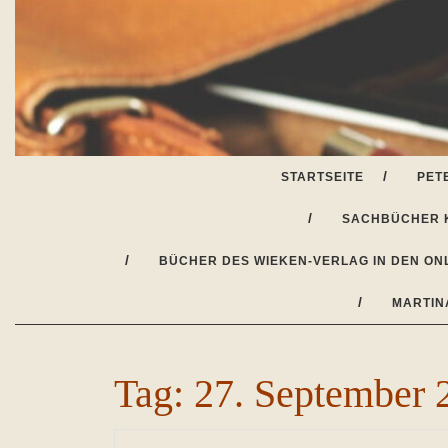
Skip
to
content
STARTSEITE
PET
SACHBÜCHER 
BÜCHER DES WIEKEN-VERLAG IN DEN ON
MARTIN
Tag:
27. September 