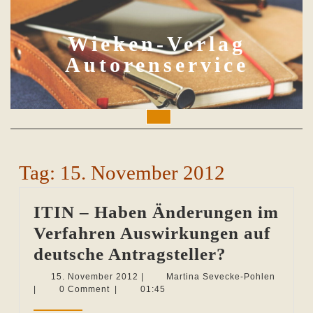
Skip
to
content
Wieken-Verlag
Autorenservice
Open
Button
Tag:
15. November 2012
ITIN – Haben Änderungen im
Verfahren Auswirkungen auf
ITIN
deutsche Antragsteller?
–
15.
Martina
15. November 2012
|
Martina Sevecke-Pohlen
November
Sevecke
|
0 Comment
|
01:45
Haben
2012
Pohlen