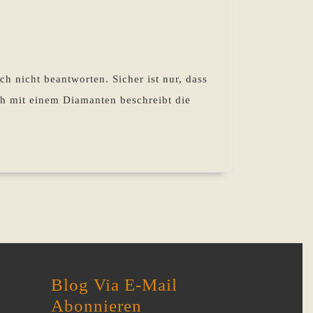
e,
e
ch nicht beantworten. Sicher ist nur, dass
h
ich mit einem Diamanten beschreibt die
chrieben!
s
s
t
?
Blog Via E-Mail
Abonnieren