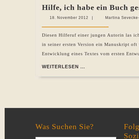
Hilfe, ich habe ein Buch g
18.
18. November 2012
|
Martina Sevecke
November
2012
Diesen Hilferuf einer jungen Autorin las ic
in seiner ersten Version ein Manuskript oft
Entwicklung eines Textes vom ersten Entw
WEITERLESEN
WEITERLESEN ...
...
Was Suchen Sie?
Folg
Soz