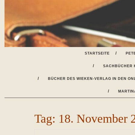
Skip
to
content
STARTSEITE
PET
SACHBÜCHER 
BÜCHER DES WIEKEN-VERLAG IN DEN ON
MARTIN
Tag:
18. November 