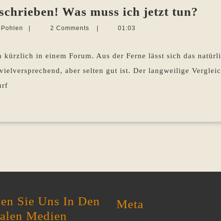
Hilf
eschrieben! Was muss ich jetzt tun?
ich
Martina
-Pohlen
|
2 Comments
|
01:03
hab
Sevecke-
Pohlen
ein
h kürzlich in einem Forum. Aus der Ferne lässt sich das natürli
Buc
 vielversprechend, aber selten gut ist. Der langweilige Vergle
ges
urf
Wa
mus
ich
jetz
tun
en Sie Uns In Den
Meta
ialen Medien