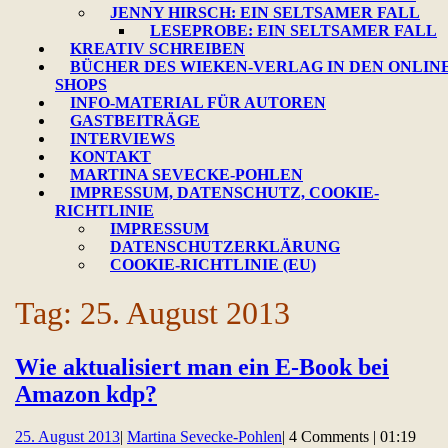
JENNY HIRSCH: EIN SELTSAMER FALL
LESEPROBE: EIN SELTSAMER FALL
KREATIV SCHREIBEN
BÜCHER DES WIEKEN-VERLAG IN DEN ONLINE
SHOPS
INFO-MATERIAL FÜR AUTOREN
GASTBEITRÄGE
INTERVIEWS
KONTAKT
MARTINA SEVECKE-POHLEN
IMPRESSUM, DATENSCHUTZ, COOKIE-
RICHTLINIE
IMPRESSUM
DATENSCHUTZERKLÄRUNG
COOKIE-RICHTLINIE (EU)
CLOSE
Tag:
25. August 2013
BUTTON
Wie aktualisiert man ein E-Book bei
Wie
Amazon kdp?
aktualisiert
25.
Martina
25. August 2013
|
Martina Sevecke-Pohlen
|
4 Comments
|
01:19
man