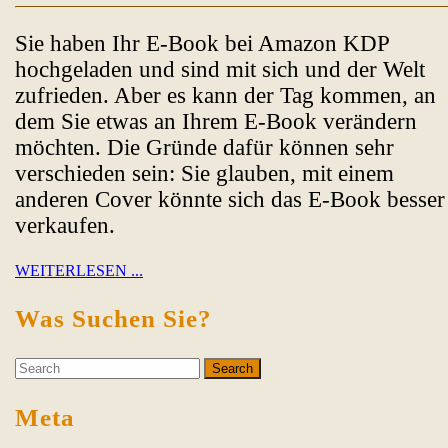
August
Sevecke-
ein
2013
Pohlen
Sie haben Ihr E-Book bei Amazon KDP
E-
hochgeladen und sind mit sich und der Welt
Book
zufrieden. Aber es kann der Tag kommen, an
bei
dem Sie etwas an Ihrem E-Book verändern
Amazon
möchten. Die Gründe dafür können sehr
kdp?
verschieden sein: Sie glauben, mit einem
anderen Cover könnte sich das E-Book besser
verkaufen.
WEITERLESEN
WEITERLESEN ...
...
Was Suchen Sie?
Search
for:
Meta