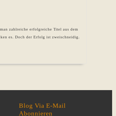
hr
fen
 man zahlreiche erfolgreiche Titel aus dem
e
ken es. Doch der Erfolg ist zweischneidig.
ematischen
glichkeiten
n
ntasy
Blog Via E-Mail
Abonnieren