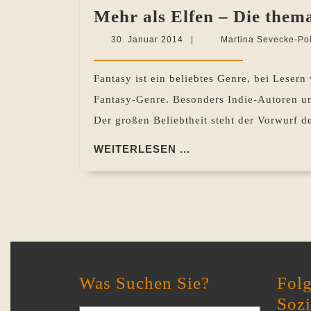
Mehr als Elfen – Die them
30.
30. Januar 2014
|
Martina Sevecke-Po
Januar
2014
Fantasy ist ein beliebtes Genre, bei Leser
Fantasy-Genre. Besonders Indie-Autoren und
Der großen Beliebtheit steht der Vorwurf d
WEITERLESEN
WEITERLESEN ...
...
Was Suchen Sie?
Folg
Soz