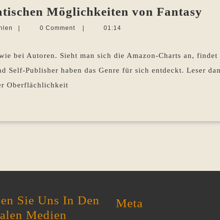
Me
atischen Möglichkeiten von Fantasy
als
Martina
hlen
|
0 Comment
|
01:14
El
Sevecke-
Pohlen
–
n wie bei Autoren. Sieht man sich die Amazon-Charts an, findet
Di
 Self-Publisher haben das Genre für sich entdeckt. Leser dan
th
er Oberflächlichkeit
Mö
vo
Fa
en Sie Uns In Den
Meta
ialen Medien