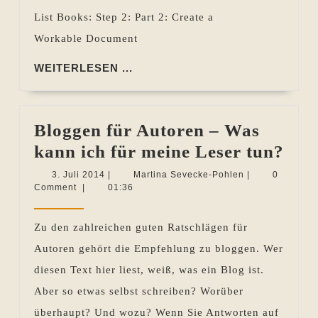
List Books: Step 2: Part 2: Create a
Workable Document
WEITERLESEN
WEITERLESEN ...
...
Bloggen für Autoren – Was
Blo
kann ich für meine Leser tun?
für
3.
Martina
3. Juli 2014
|
Martina Sevecke-Pohlen
|
0
Juli
Sevecke-
Comment
|
01:36
Aut
2014
Pohlen
–
Zu den zahlreichen guten Ratschlägen für
Wa
Autoren gehört die Empfehlung zu bloggen. Wer
kan
diesen Text hier liest, weiß, was ein Blog ist.
ich
Aber so etwas selbst schreiben? Worüber
für
überhaupt? Und wozu? Wenn Sie Antworten auf