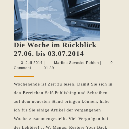
Die Woche im Rückblick
Die
27.06. bis 03.07.2014
Woche
3.
Martina
3. Juli 2014
|
Martina Sevecke-Pohlen
|
0
Juli
Sevecke-
Comment
|
01:39
im
2014
Pohlen
Rückblick
Wochenende ist Zeit zu lesen. Damit Sie sich in
27.06.
den Bereichen Self-Publishing und Schreiben
bis
auf dem neuesten Stand bringen können, habe
03.07.2014
ich für Sie einige Artikel der vergangenen
Woche zusammengestellt. Viel Vergnügen bei
der Lektüre! J. W. Manus: Restore Your Back