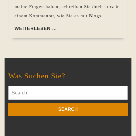
mei
meine Fragen haben, schreiben Sie doch kurz in
Les
einem Kommentar, wie Sie es mit Blogs
tun
WEITERLESEN
WEITERLESEN ...
...
Was Suchen Sie?
Search
for: