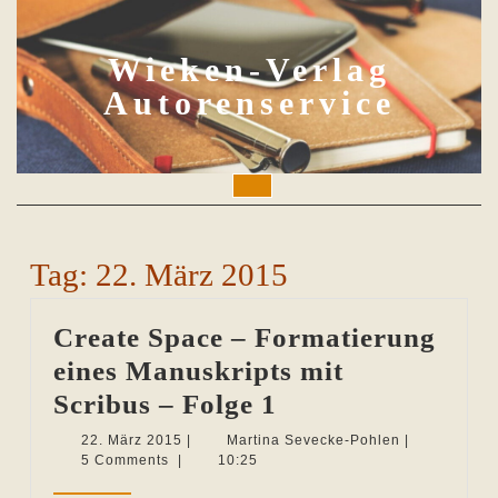
Skip
to
content
Wieken-Verlag
Autorenservice
Open
Button
Tag:
22. März 2015
Create Space – Formatierung
eines Manuskripts mit
Create
Scribus – Folge 1
Space
22.
Martina
22. März 2015
|
Martina Sevecke-Pohlen
|
März
Sevecke-
5 Comments
|
10:25
–
2015
Pohlen