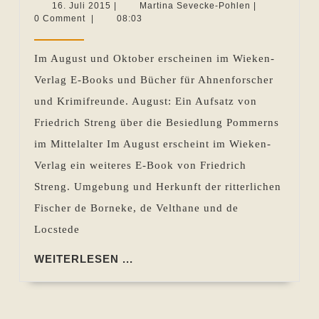
im
16.
Martina
16. Juli 2015
|
Martina Sevecke-Pohlen
|
Juli
Sevecke-
0 Comment
|
08:03
Wieken-
2015
Pohlen
Verlag:
Im August und Oktober erscheinen im Wieken-
ein
Verlag E-Books und Bücher für Ahnenforscher
Sachbuch
und Krimifreunde. August: Ein Aufsatz von
für
Friedrich Streng über die Besiedlung Pommerns
Genealogen
im Mittelalter Im August erscheint im Wieken-
und
Verlag ein weiteres E-Book von Friedrich
ein
Streng. Umgebung und Herkunft der ritterlichen
Rosenheimkrimi
Fischer de Borneke, de Velthane und de
um
Locstede
römische
Ausgrabungen
WEITERLESEN
WEITERLESEN ...
...