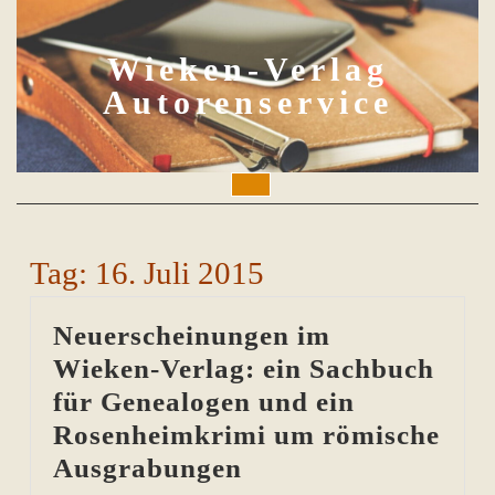
Skip
to
content
Wieken-Verlag
Autorenservice
Open
Button
Tag:
16. Juli 2015
Neuerscheinungen im
Wieken-Verlag: ein Sachbuch
für Genealogen und ein
Rosenheimkrimi um römische
Neuerscheinungen
Ausgrabungen